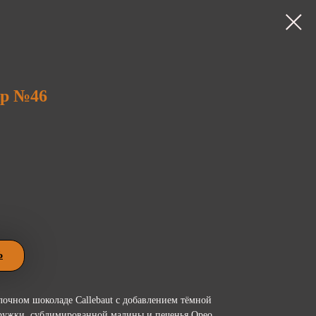
р №46
Ь
лочном шоколаде Callebaut с добавлением тёмной
ружки, сублимированной малины и печенья Орео.