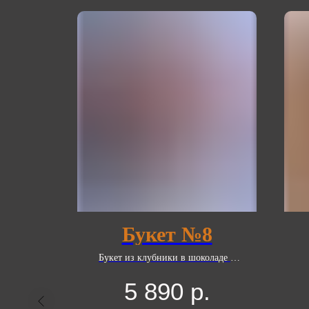
ый
Букет №8
48
Букет из клубники в шоколаде в
шляпной коробке.
лом и
5 890
р.
baut с
ш
стружки