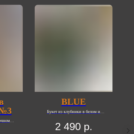
в
BLUE
 №3
Букет из клубники в белом и
молочном шоколаде Callebaut с
очном
2 490
р.
добавлением голубого
авлением
кондитерского сахара и
.