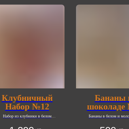
Клубничный
Бананы 
Набор №12
шоколаде
Набор из клубники в белом
Бананы в белом и мол
околаде Callebaut с добавлением
шоколаде Callebaut с доб
сублимированной малины и
кокосовой стружки