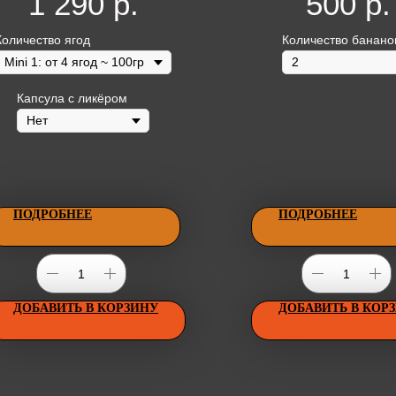
1 290
р.
500
р.
смородины.
Количество ягод
Количество банано
Капсула с ликёром
ПОДРОБНЕЕ
ПОДРОБНЕЕ
ДОБАВИТЬ В КОРЗИНУ
ДОБАВИТЬ В КОР